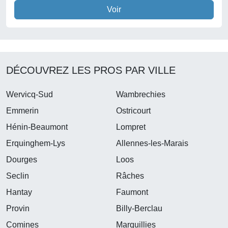
Voir
DÉCOUVREZ LES PROS PAR VILLE
Wervicq-Sud
Wambrechies
Emmerin
Ostricourt
Hénin-Beaumont
Lompret
Erquinghem-Lys
Allennes-les-Marais
Dourges
Loos
Seclin
Râches
Hantay
Faumont
Provin
Billy-Berclau
Comines
Marquillies