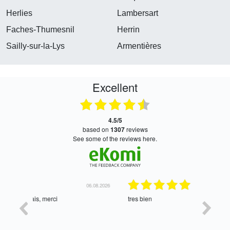
Herlies
Lambersart
Faches-Thumesnil
Herrin
Sailly-sur-la-Lys
Armentières
Excellent
4.5/5
based on
1307
reviews
see some of the reviews here.
06.08.2026
05.08.2026
tres bien
Satisfait,