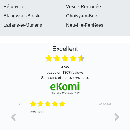
Péronville
Vosne-Romanée
Blangy-sur-Bresle
Choisy-en-Brie
Larians-et-Munans
Neuville-Ferrières
Excellent
4.5/5
based on
1307
reviews
see some of the reviews here.
06.08.2026
05.08.2026
tres bien
Satisfait,