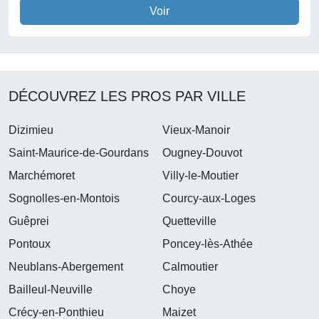
Voir
DÉCOUVREZ LES PROS PAR VILLE
Dizimieu
Vieux-Manoir
Saint-Maurice-de-Gourdans
Ougney-Douvot
Marchémoret
Villy-le-Moutier
Sognolles-en-Montois
Courcy-aux-Loges
Guêprei
Quetteville
Pontoux
Poncey-lès-Athée
Neublans-Abergement
Calmoutier
Bailleul-Neuville
Choye
Crécy-en-Ponthieu
Maizet