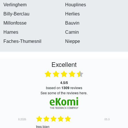
Verlinghem
Houplines
Billy-Berclau
Herlies
Millonfosse
Bauvin
Harnes
Carnin
Faches-Thumesnil
Nieppe
Excellent
4.5/5
based on
1309
reviews
see some of the reviews here.
06.08.2026
05.08.2026
tres bien
Satisfait,