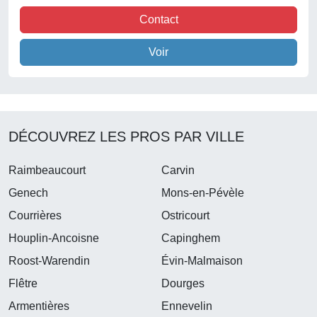
Contact
Voir
DÉCOUVREZ LES PROS PAR VILLE
Raimbeaucourt
Carvin
Genech
Mons-en-Pévèle
Courrières
Ostricourt
Houplin-Ancoisne
Capinghem
Roost-Warendin
Évin-Malmaison
Flêtre
Dourges
Armentières
Ennevelin