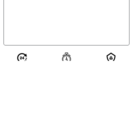
Réponse en 24
Votre demande
Vos
h de nos
qualifiée en 2
coordonnées
partenaires
minutes
restent
confidentielles
Excellent
4.5/5