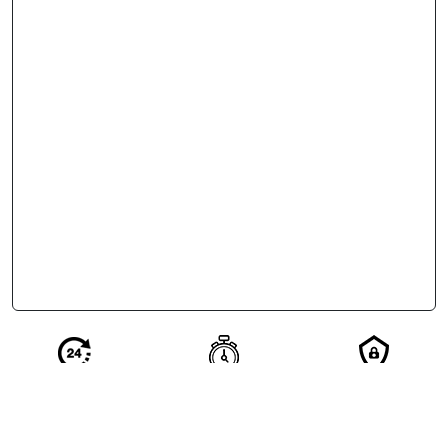
Réponse en 24
Votre demande
Vos
h de nos
qualifiée en 2
coordonnées
partenaires
minutes
restent