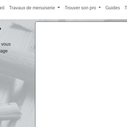
eil
Travaux de menuiserie
Trouver son pro
Guides
T
?
z vous
rage