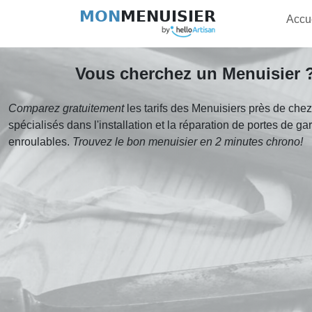
MON
MENUISIER
Accu
Vous cherchez un Menuisier 
Comparez gratuitement
les tarifs des Menuisiers près de che
spécialisés dans l'installation et la réparation de portes de ga
enroulables.
Trouvez le bon menuisier en 2 minutes chrono!