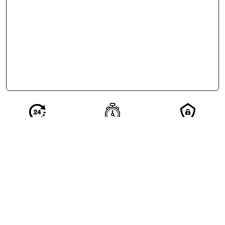
Réponse en 24
Votre demande
Vos
h de nos
qualifiée en 2
coordonnées
partenaires
minutes
restent
confidentielles
Excellent