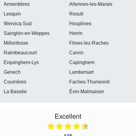
Armentières
Allennes-les-Marais
Lesquin
Rosult
Wervicq-Sud
Houplines
Sainghin-en-Weppes
Herrin
Millonfosse
Flines-lez-Raches
Raimbeaucourt
Carvin
Erquinghem-Lys
Capinghem
Genech
Lambersart
Courrières
Faches-Thumesnil
La Bassée
Évin-Malmaison
Excellent
4.5/5