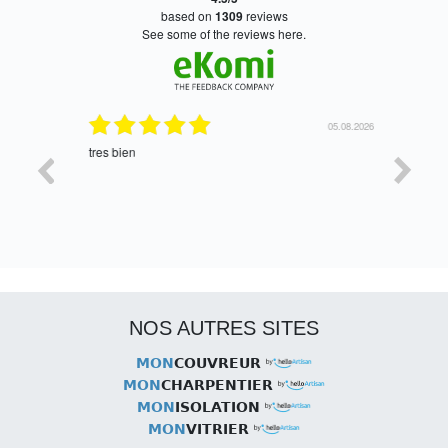
based on
1309
reviews
see some of the reviews here.
06.08.2026
05.08.2026
tres bien
Satisfait,
NOS AUTRES SITES
MON
COUVREUR
MON
CHARPENTIER
MON
ISOLATION
MON
VITRIER