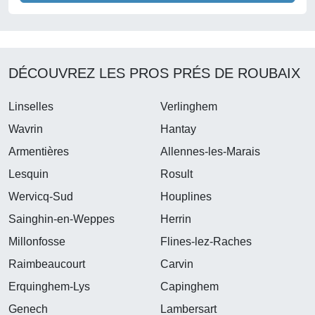
DÉCOUVREZ LES PROS PRÉS DE ROUBAIX
Linselles
Verlinghem
Wavrin
Hantay
Armentières
Allennes-les-Marais
Lesquin
Rosult
Wervicq-Sud
Houplines
Sainghin-en-Weppes
Herrin
Millonfosse
Flines-lez-Raches
Raimbeaucourt
Carvin
Erquinghem-Lys
Capinghem
Genech
Lambersart