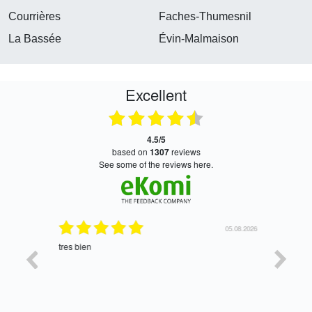
Courrières
Faches-Thumesnil
La Bassée
Évin-Malmaison
Excellent
4.5/5
based on
1307
reviews
see some of the reviews here.
06.08.2026
05.08.2026
tres bien
Satisfait,