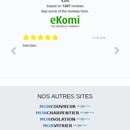
4.5/5
based on
1307
reviews
see some of the reviews here.
06.08.2026
05.08.2026
tres bien
Satisfait,
NOS AUTRES SITES
MON
COUVREUR
MON
CHARPENTIER
MON
ISOLATION
MON
VITRIER