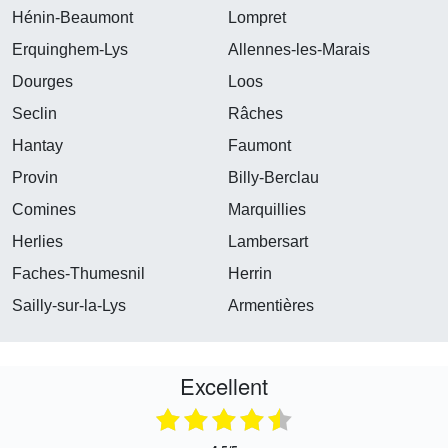
Hénin-Beaumont
Lompret
Erquinghem-Lys
Allennes-les-Marais
Dourges
Loos
Seclin
Râches
Hantay
Faumont
Provin
Billy-Berclau
Comines
Marquillies
Herlies
Lambersart
Faches-Thumesnil
Herrin
Sailly-sur-la-Lys
Armentières
Excellent