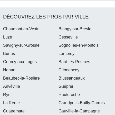
DÉCOUVREZ LES PROS PAR VILLE
Chaumont-en-Vexin
Blangy-sur-Bresle
Luze
Cesseville
Savigny-sur-Grosne
Sognolles-en-Montois
Bunus
Lambrey
Courcy-aux-Loges
Bard-lès-Pesmes
Nonant
Clémencey
Beaubec-la-Rosière
Blussangeaux
Anvéville
Guêprei
Rye
Hauteroche
La Réole
Grandpuits-Bailly-Carrois
Quatremare
Gauville-la-Campagne