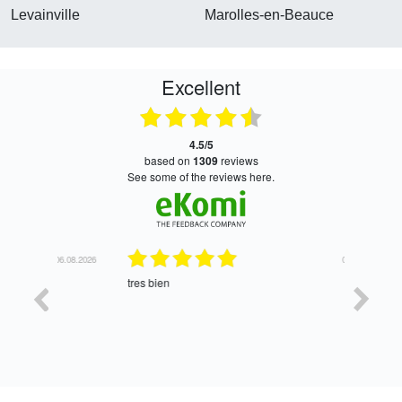
Levainville
Marolles-en-Beauce
Excellent
4.5/5
based on
1309
reviews
see some of the reviews here.
06.08.2026
05.08.2026
tres bien
Satisfait,