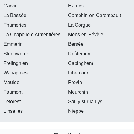
Carvin
Harnes
La Bassée
Camphin-en-Carembault
Thumeries
La Gorgue
La Chapelle-d'Armentières
Mons-en-Pévèle
Emmerin
Bersée
Steenwerck
Deûlémont
Frelinghien
Capinghem
Wahagnies
Libercourt
Maulde
Provin
Faumont
Meurchin
Leforest
Sailly-sur-la-Lys
Linselles
Nieppe