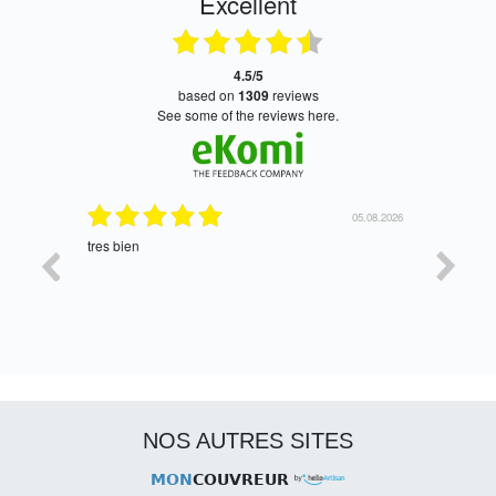
Excellent
4.5/5
based on
1309
reviews
see some of the reviews here.
06.08.2026
05.08.2026
tres bien
Satisfait,
NOS AUTRES SITES
MON
COUVREUR