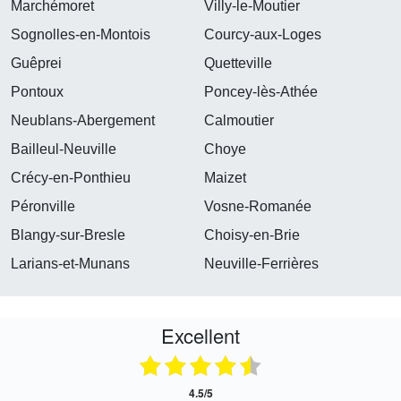
Marchémoret
Villy-le-Moutier
Sognolles-en-Montois
Courcy-aux-Loges
Guêprei
Quetteville
Pontoux
Poncey-lès-Athée
Neublans-Abergement
Calmoutier
Bailleul-Neuville
Choye
Crécy-en-Ponthieu
Maizet
Péronville
Vosne-Romanée
Blangy-sur-Bresle
Choisy-en-Brie
Larians-et-Munans
Neuville-Ferrières
Excellent
4.5/5