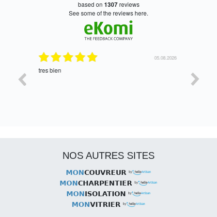
based on
1307
reviews
see some of the reviews here.
06.08.2026
05.08.2026
tres bien
Satisfait,
NOS AUTRES SITES
MON
COUVREUR
MON
CHARPENTIER
MON
ISOLATION
MON
VITRIER