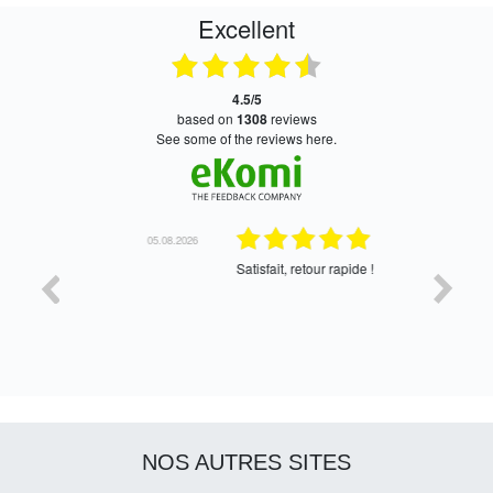
Excellent
4.5/5
based on
1308
reviews
see some of the reviews here.
05.08.2026
05.08.2026
Satisfait, retour rapide !
oui, merc
NOS AUTRES SITES