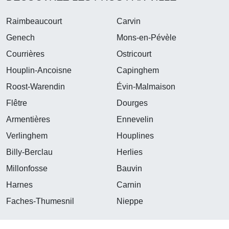
Raimbeaucourt
Carvin
Genech
Mons-en-Pévèle
Courrières
Ostricourt
Houplin-Ancoisne
Capinghem
Roost-Warendin
Évin-Malmaison
Flêtre
Dourges
Armentières
Ennevelin
Verlinghem
Houplines
Billy-Berclau
Herlies
Millonfosse
Bauvin
Harnes
Carnin
Faches-Thumesnil
Nieppe