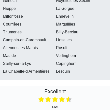
Genech
Noyelles-lès-Seclin
Nieppe
La Gorgue
Millonfosse
Ennevelin
Courrières
Marquillies
Thumeries
Billy-Berclau
Camphin-en-Carembault
Linselles
Allennes-les-Marais
Rosult
Maulde
Verlinghem
Sailly-sur-la-Lys
Capinghem
La Chapelle-d'Armentières
Lesquin
Excellent
4.5/5