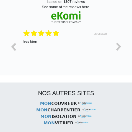
based on
1307
reviews
see some of the reviews here.
06.08.2026
05.08.2026
tres bien
Satisfait,
NOS AUTRES SITES
MON
COUVREUR
MON
CHARPENTIER
MON
ISOLATION
MON
VITRIER