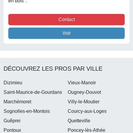
en bois".
Contact
Voir
DÉCOUVREZ LES PROS PAR VILLE
Dizimieu
Vieux-Manoir
Saint-Maurice-de-Gourdans
Ougney-Douvot
Marchémoret
Villy-le-Moutier
Sognolles-en-Montois
Courcy-aux-Loges
Guêprei
Quetteville
Pontoux
Poncey-lès-Athée