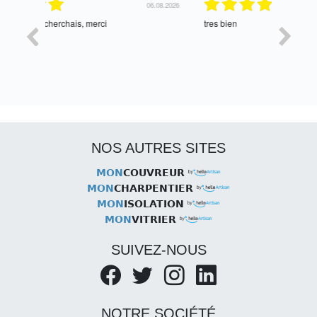
06.08.2026
05.08.2026
tres bien
Satisfait,
NOS AUTRES SITES
MON
COUVREUR
MON
CHARPENTIER
MON
ISOLATION
MON
VITRIER
SUIVEZ-NOUS
NOTRE SOCIÉTÉ