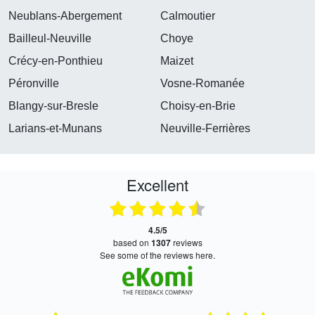
Neublans-Abergement
Calmoutier
Bailleul-Neuville
Choye
Crécy-en-Ponthieu
Maizet
Péronville
Vosne-Romanée
Blangy-sur-Bresle
Choisy-en-Brie
Larians-et-Munans
Neuville-Ferrières
Excellent
4.5/5
based on
1307
reviews
see some of the reviews here.